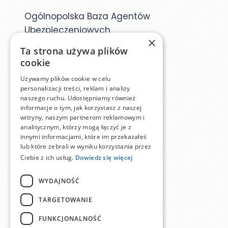
Ogólnopolska Baza Agentów
Ubezpieczeniowych
×
Ta strona używa plików
Dane kontaktowe
cookie
Używamy plików cookie w celu
personalizacji treści, reklam i analizy
baza@obau.pl
naszego ruchu. Udostępniamy również
informacje o tym, jak korzystasz z naszej
witryny, naszym partnerom reklamowym i
analitycznym, którzy mogą łączyć je z
Menu
innymi informacjami, które im przekazałeś
lub które zebrali w wyniku korzystania przez
Ciebie z ich usług.
Dowiedz się więcej
Znajdź agenta
WYDAJNOŚĆ
Moje konto
TARGETOWANIE
Polityka prywatności
FUNKCJONALNOŚĆ
Regulamin serwisu