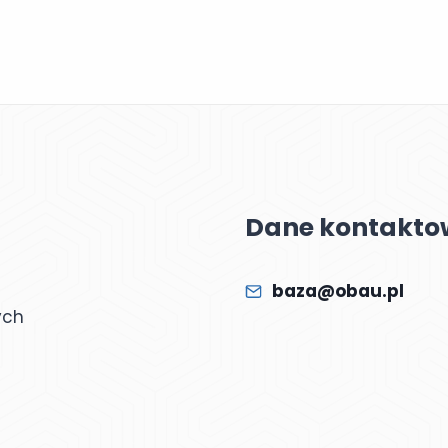
Dane kontakto
baza@obau.pl
ych