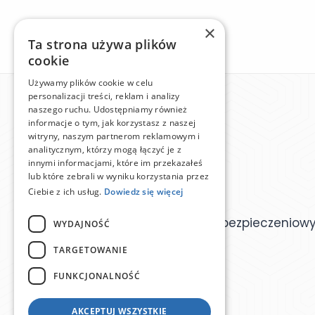
×
Ta strona używa plików
cookie
Używamy plików cookie w celu
personalizacji treści, reklam i analizy
naszego ruchu. Udostępniamy również
informacje o tym, jak korzystasz z naszej
witryny, naszym partnerom reklamowym i
analitycznym, którzy mogą łączyć je z
innymi informacjami, które im przekazałeś
lub które zebrali w wyniku korzystania przez
Ciebie z ich usług.
Dowiedz się więcej
Ogólnopolska Baza Agentów Ubezpieczeniow
WYDAJNOŚĆ
TARGETOWANIE
FUNKCJONALNOŚĆ
AKCEPTUJ WSZYSTKIE