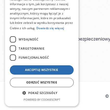
informacje o tym, jak korzystasz z naszej
witryny, naszym partnerom reklamowym i
analitycznym, którzy mogą łączyć je z
innymi informacjami, które im przekazałeś
lub które zebrali w wyniku korzystania przez
Ciebie z ich usług.
Dowiedz się więcej
Ogólnopolska Baza Agentów Ubezpieczeniow
WYDAJNOŚĆ
TARGETOWANIE
FUNKCJONALNOŚĆ
AKCEPTUJ WSZYSTKIE
ODRZUĆ WSZYSTKIE
POKAŻ SZCZEGÓŁY
© 
POWERED BY COOKIESCRIPT