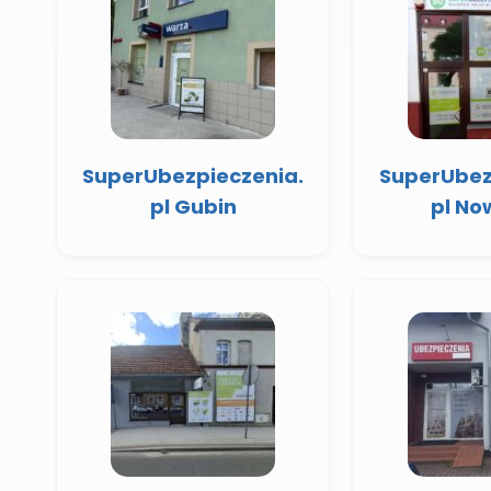
SuperUbezpieczenia.
SuperUbez
pl Gubin
pl No