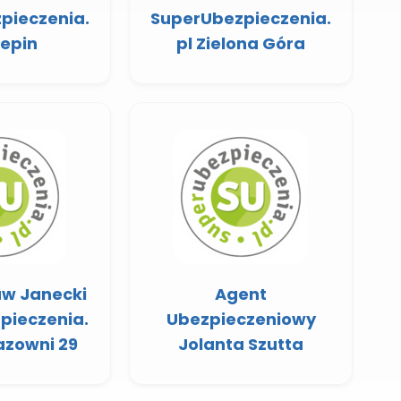
pieczenia.
SuperUbezpieczenia.
zepin
pl Zielona Góra
w Janecki
Agent
pieczenia.
Ubezpieczeniowy
azowni 29
Jolanta Szutta