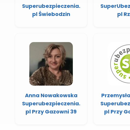
Superubezpieczenia.
SuperUbez
pl Świebodzin
pl R
Anna Nowakowska
Przemysła
Superubezpieczenia.
Superubez
pl Przy Gazowni 39
pl Przy G