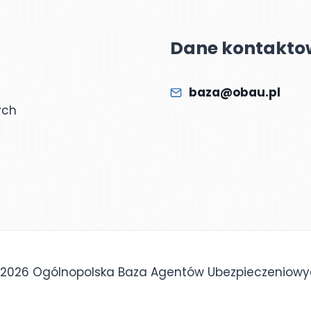
Dane kontakto
baza@obau.pl
ych
2026 Ogólnopolska Baza Agentów Ubezpieczeniow