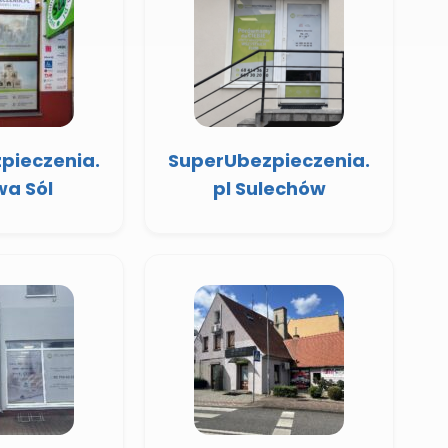
pieczenia.
SuperUbezpieczenia.
wa Sól
pl Sulechów