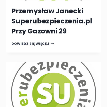
Przemysław Janecki
Superubezpieczenia.pl
Przy Gazowni 29
PRZEMYSŁAW
DOWIEDZ SIĘ WIĘCEJ
JANECKI
SUPERUBEZPIECZENIA.PL
PRZY
GAZOWNI
29