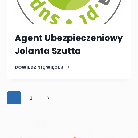
Agent Ubezpieczeniowy
Jolanta Szutta
AGENT
DOWIEDZ SIĘ WIĘCEJ
UBEZPIECZENIOWY
JOLANTA
SZUTTA
Nawigacja
Następna
1
2
strony
strona