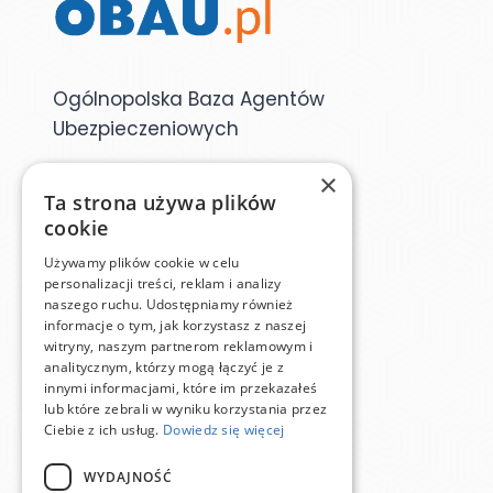
Ogólnopolska Baza Agentów
Ubezpieczeniowych
×
Dane kontaktowe
Ta strona używa plików
cookie
Używamy plików cookie w celu
baza@obau.pl
personalizacji treści, reklam i analizy
naszego ruchu. Udostępniamy również
informacje o tym, jak korzystasz z naszej
witryny, naszym partnerom reklamowym i
Menu
analitycznym, którzy mogą łączyć je z
innymi informacjami, które im przekazałeś
lub które zebrali w wyniku korzystania przez
Znajdź agenta
Ciebie z ich usług.
Dowiedz się więcej
Moje konto
WYDAJNOŚĆ