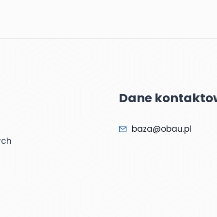
Dane kontakto
baza@obau.pl
ych