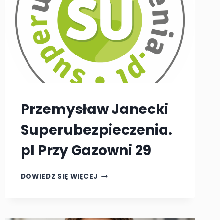
Przemysław Janecki
Superubezpieczenia.
pl Przy Gazowni 29
PRZEMYSŁAW
DOWIEDZ SIĘ WIĘCEJ
JANECKI
SUPERUBEZPIECZENIA.PL
PRZY
GAZOWNI