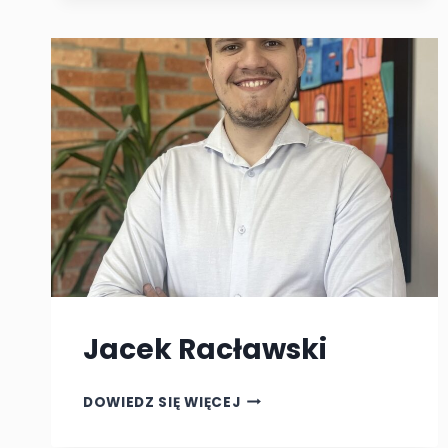
39
Jacek Racławski
JACEK
DOWIEDZ SIĘ WIĘCEJ
RACŁAWSKI