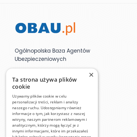
Ogólnopolska Baza Agentów
Ubezpieczeniowych
×
Dane kontaktowe
Ta strona używa plików
cookie
Używamy plików cookie w celu
baza@obau.pl
personalizacji treści, reklam i analizy
naszego ruchu. Udostępniamy również
informacje o tym, jak korzystasz z naszej
witryny, naszym partnerom reklamowym i
Menu
analitycznym, którzy mogą łączyć je z
innymi informacjami, które im przekazałeś
lub które zebrali w wyniku korzystania przez